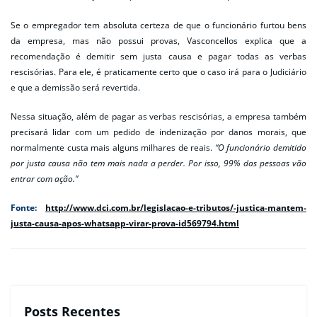
Se o empregador tem absoluta certeza de que o funcionário furtou bens
da empresa, mas não possui provas, Vasconcellos explica que a
recomendação é demitir sem justa causa e pagar todas as verbas
rescisórias. Para ele, é praticamente certo que o caso irá para o Judiciário
e que a demissão será revertida.
Nessa situação, além de pagar as verbas rescisórias, a empresa também
precisará lidar com um pedido de indenização por danos morais, que
normalmente custa mais alguns milhares de reais.
“O funcionário demitido
por justa causa não tem mais nada a perder. Por isso, 99% das pessoas vão
entrar com ação.”
Fonte:
http://www.dci.com.br/legislacao-e-tributos/-justica-mantem-
justa-causa-apos-whatsapp-virar-prova-id569794.html
Posts Recentes