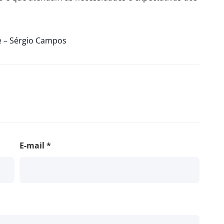
te – Sérgio Campos
E-mail
*