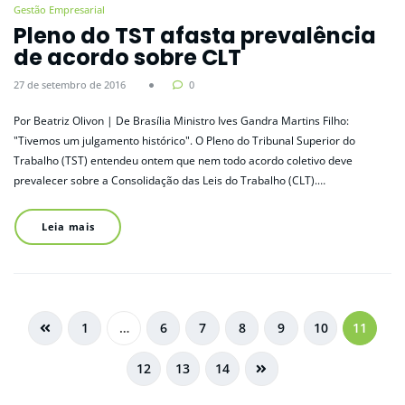
Gestão Empresarial
Pleno do TST afasta prevalência
de acordo sobre CLT
27 de setembro de 2016
0
Por Beatriz Olivon | De Brasília Ministro Ives Gandra Martins Filho:
"Tivemos um julgamento histórico". O Pleno do Tribunal Superior do
Trabalho (TST) entendeu ontem que nem todo acordo coletivo deve
prevalecer sobre a Consolidação das Leis do Trabalho (CLT).…
Leia mais
1
…
6
7
8
9
10
11
12
13
14