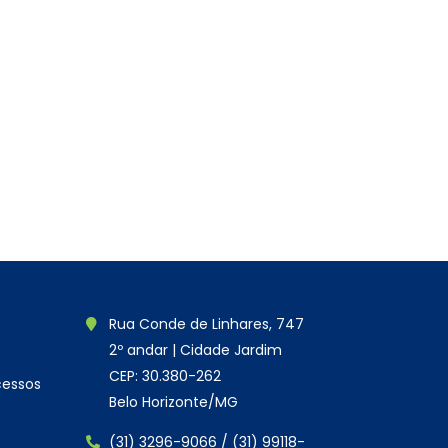
Rua Conde de Linhares, 747
2º andar | Cidade Jardim
CEP: 30.380-262
cessos
Belo Horizonte/MG
(31) 3296-9066 / (31) 99118-