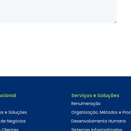
tucional
Serviços e Soluções
Renumeração
os e Soluções
Organização, Métodos e Pro
 de Negócios
Desenvolvimento Humano
 Clientes
Sistemas Informatizados