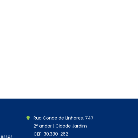
Rua Conde de Linhares, 747
2º andar | Cidade Jardim
CEP: 30.380-262
cessos