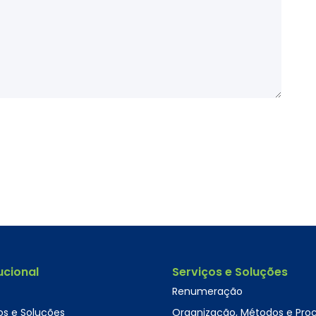
tucional
Serviços e Soluções
Renumeração
os e Soluções
Organização, Métodos e Pro