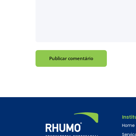
Insti
Home
Serviç