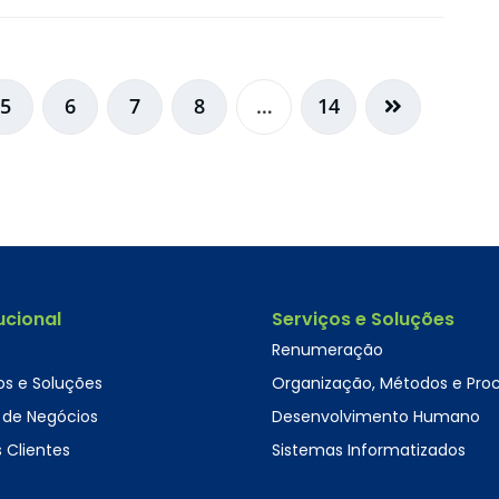
5
6
7
8
…
14
tucional
Serviços e Soluções
Renumeração
os e Soluções
Organização, Métodos e Pro
 de Negócios
Desenvolvimento Humano
 Clientes
Sistemas Informatizados