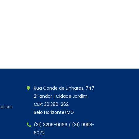
Rua Conde de Linhares, 747
2º andar | Cidade Jardim
CEP: 30.380-262
cessos
Belo Horizonte/MG
(31) 3296-9066 / (31) 99118-
6072