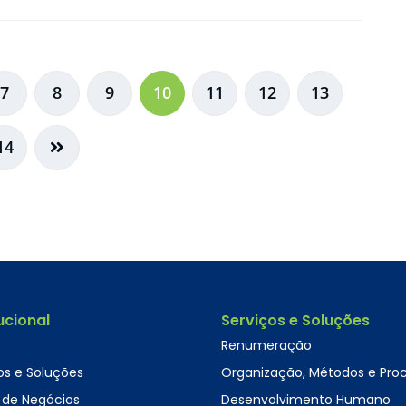
7
8
9
10
11
12
13
14
tucional
Serviços e Soluções
Renumeração
os e Soluções
Organização, Métodos e Pro
 de Negócios
Desenvolvimento Humano