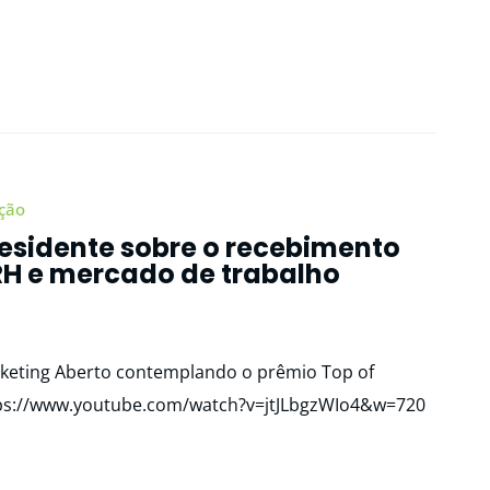
ção
residente sobre o recebimento
RH e mercado de trabalho
keting Aberto contemplando o prêmio Top of
ps://www.youtube.com/watch?v=jtJLbgzWIo4&w=720