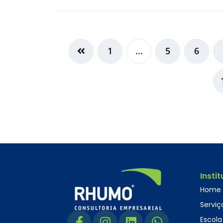
1
…
5
6
Insti
Home
Serviç
Escola