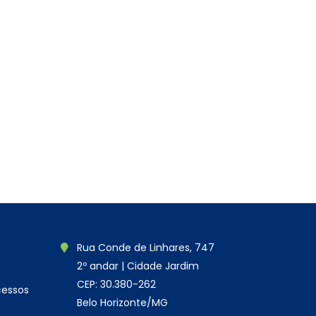
Rua Conde de Linhares, 747
2º andar | Cidade Jardim
CEP: 30.380-262
cessos
Belo Horizonte/MG